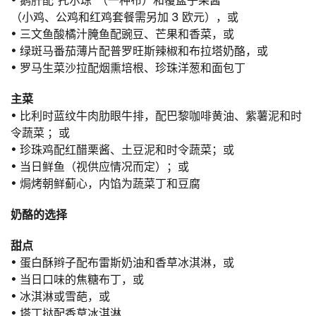
（小鸡、公鸡和红鸡套餐需另加 3 欧元），或
• 三文鱼酸橘汁腌鱼配豌豆、芒果和香菜，或
• 绿斑马番茄薄片配普罗旺斯辣椒和布拉塔奶酪，或
• 罗马生菜沙拉配烟熏培根、珍珠洋葱和面包丁
主菜
• 比利时蓝纹牛肉肋眼牛排，配巴黎咖啡黄油、紫薯泥和时
令蔬菜
；或
• 珍珠鸡配红醋栗酱、土豆泥和时令蔬菜；或
• 当日鲜鱼（视供应情况而定）；或
• 焗烤朝鲜蓟心，内馅为蔬菜丁和豆腐
奶酪的选择
甜点
• 蛋白酥辫子配布雷斯奶油和香草冰淇淋，或
• 当日口味的焦糖布丁，或
• 冰淇淋或雪葩，或
• 塔丁挞配香草冰淇淋